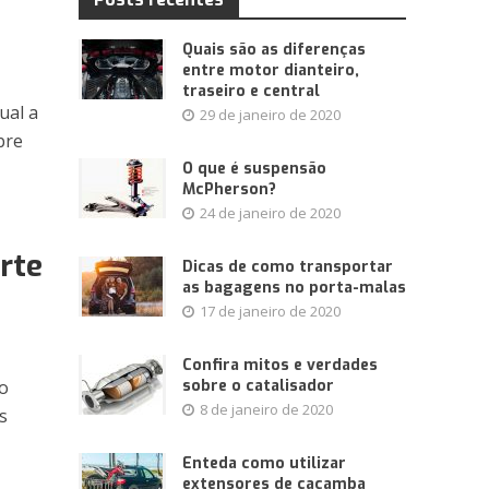
Quais são as diferenças
entre motor dianteiro,
traseiro e central
ual a
29 de janeiro de 2020
bre
O que é suspensão
McPherson?
24 de janeiro de 2020
rte
Dicas de como transportar
as bagagens no porta-malas
17 de janeiro de 2020
Confira mitos e verdades
so
sobre o catalisador
8 de janeiro de 2020
s
Enteda como utilizar
extensores de caçamba