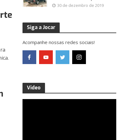
30 de dezembro de 2019
rte
Siga a Jocar
Acompanhe nossas redes sociais!
ara
ica.
Video
m