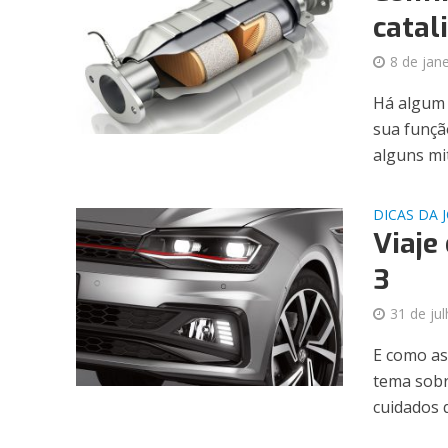
catal
8 de jan
Há algum 
sua funçã
alguns mit
DICAS DA 
Viaje
3
31 de ju
E como as
tema sobr
cuidados q