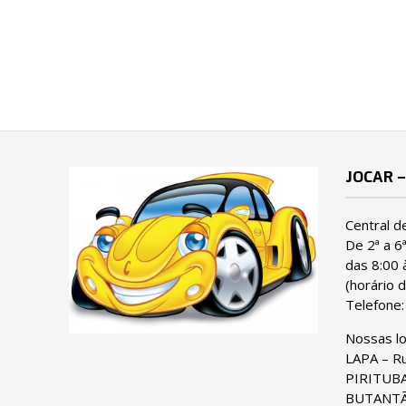
JOCAR –
Central d
De 2ª a 6
das 8:00 
(horário d
Telefone
Nossas l
LAPA – Ru
PIRITUBA 
BUTANTÃ 