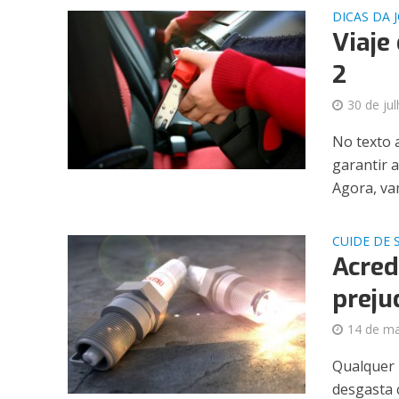
DICAS DA 
Viaje
2
30 de ju
No texto 
garantir 
Agora, vam
CUIDE DE 
Acred
preju
14 de ma
Qualquer 
desgasta 