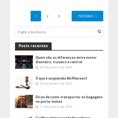
1
2
3
…
PRÓXIMO
8
Posts recentes
Quais são as diferenças entre motor
dianteiro, traseiro e central
29 de janeiro de 2020
O que é suspensão McPherson?
24 de janeiro de 2020
Dicas de como transportar as bagagens
no porta-malas
17 de janeiro de 2020
Confira mitos e verdades sobre o