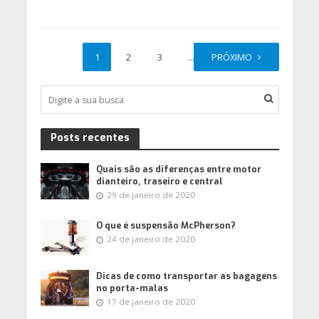
1
2
3
…
PRÓXIMO
27
Posts recentes
Quais são as diferenças entre motor
dianteiro, traseiro e central
29 de janeiro de 2020
O que é suspensão McPherson?
24 de janeiro de 2020
Dicas de como transportar as bagagens
no porta-malas
17 de janeiro de 2020