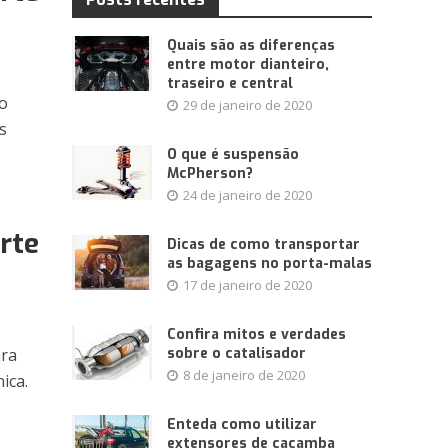
Quais são as diferenças
entre motor dianteiro,
traseiro e central
so
29 de janeiro de 2020
s
O que é suspensão
McPherson?
24 de janeiro de 2020
rte
Dicas de como transportar
as bagagens no porta-malas
17 de janeiro de 2020
Confira mitos e verdades
ara
sobre o catalisador
8 de janeiro de 2020
ica.
Enteda como utilizar
extensores de caçamba