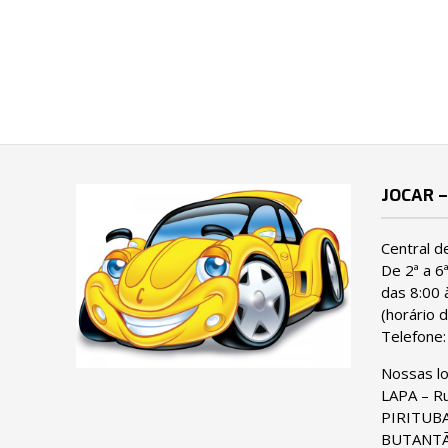
JOCAR –
Central d
De 2ª a 6
das 8:00 
(horário d
Telefone
Nossas l
LAPA – Ru
PIRITUBA 
BUTANTÃ 