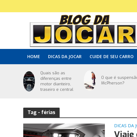
HOME
DICAS DA JOCAR
CUIDE DE SEU CARRO
Quais são as
O que é suspensã
diferenças entre
McPherson?
motor dianteiro,
traseiro e central
Tag - férias
DICAS DA 
Viaje