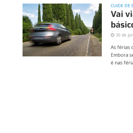
CUIDE DE 
Vai v
básic
30 de ju
As férias
Embora se
é nas féria