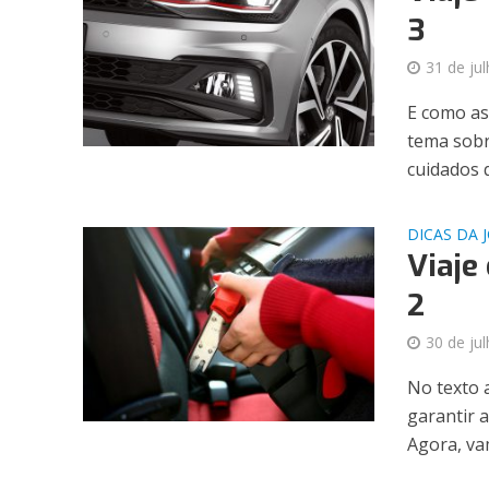
3
31 de ju
E como as
tema sobr
cuidados q
DICAS DA 
Viaje
2
30 de ju
No texto 
garantir 
Agora, vam