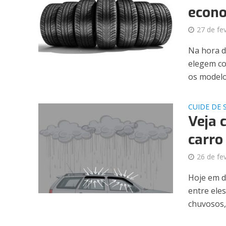
econo
27 de fe
Na hora d
elegem co
os modelos
CUIDE DE 
Veja 
carro
26 de fe
Hoje em d
entre eles
chuvosos, 