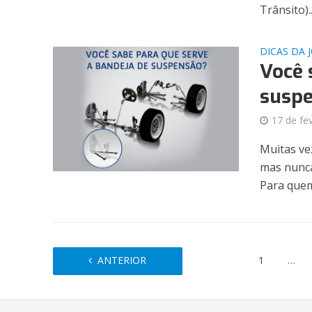
Trânsito)..
DICAS DA 
Você 
susp
17 de fe
Muitas ve
mas nunca
Para quem
ANTERIOR
1
…