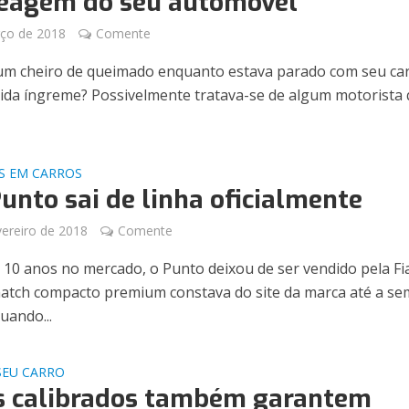
eagem do seu automóvel
ço de 2018
Comente
 um cheiro de queimado enquanto estava parado com seu ca
da íngreme? Possivelmente tratava-se de algum motorista
S EM CARROS
Punto sai de linha oficialmente
vereiro de 2018
Comente
 10 anos no mercado, o Punto deixou de ser vendido pela Fi
 hatch compacto premium constava do site da marca até a s
uando...
SEU CARRO
s calibrados também garantem