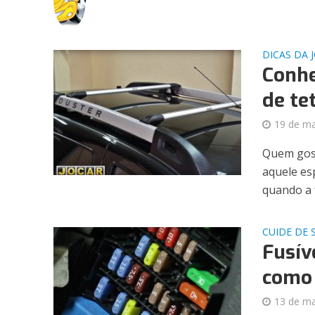
DICAS DA 
Conhe
de te
19 de m
Quem gost
aquele es
quando a f
CUIDE DE 
Fusív
como 
13 de m