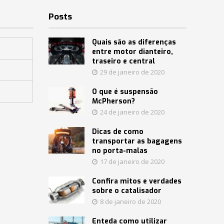
Posts
Quais são as diferenças
entre motor dianteiro,
traseiro e central
29 de janeiro de 2020
O que é suspensão
McPherson?
24 de janeiro de 2020
Dicas de como
transportar as bagagens
no porta-malas
17 de janeiro de 2020
Confira mitos e verdades
sobre o catalisador
8 de janeiro de 2020
Enteda como utilizar