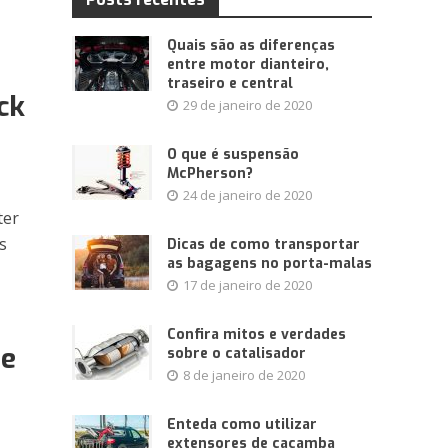
Quais são as diferenças
entre motor dianteiro,
traseiro e central
ck
29 de janeiro de 2020
O que é suspensão
McPherson?
24 de janeiro de 2020
ter
s
Dicas de como transportar
as bagagens no porta-malas
17 de janeiro de 2020
Confira mitos e verdades
 e
sobre o catalisador
8 de janeiro de 2020
Enteda como utilizar
extensores de caçamba