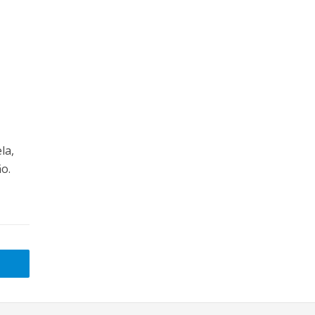
la,
o.