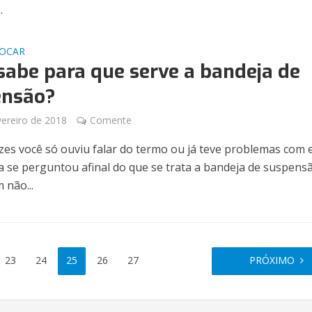
.
JOCAR
sabe para que serve a bandeja de
ensão?
vereiro de 2018
Comente
zes você só ouviu falar do termo ou já teve problemas com e
 se perguntou afinal do que se trata a bandeja de suspensã
 não...
23
24
25
26
27
PRÓXIMO