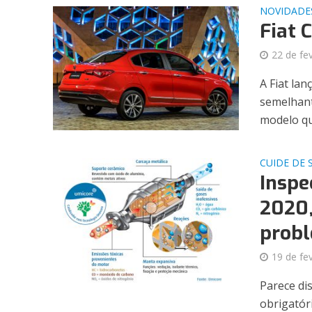
NOVIDADE
Fiat 
22 de fe
A Fiat la
semelhant
modelo que
CUIDE DE 
Inspe
2020,
prob
19 de fe
Parece dis
obrigatór