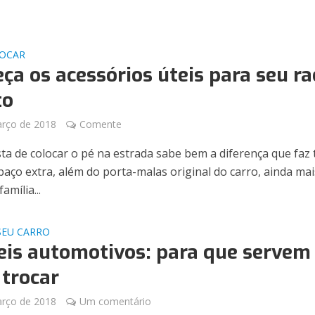
JOCAR
ça os acessórios úteis para seu ra
to
arço de 2018
Comente
a de colocar o pé na estrada sabe bem a diferença que faz 
paço extra, além do porta-malas original do carro, ainda mai
amília...
SEU CARRO
eis automotivos: para que servem
trocar
arço de 2018
Um comentário