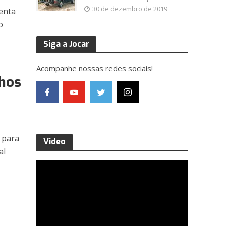
30 de dezembro de 2019
tenta
o
Siga a Jocar
Acompanhe nossas redes sociais!
lhos
 para
Video
al