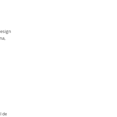
design
na,
l de