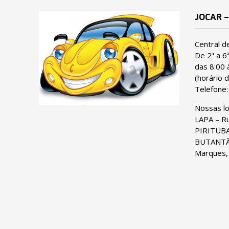
JOCAR –
Central d
De 2ª a 6
das 8:00 
(horário d
Telefone
Nossas l
LAPA – Ru
PIRITUBA 
BUTANTÃ 
Marques,