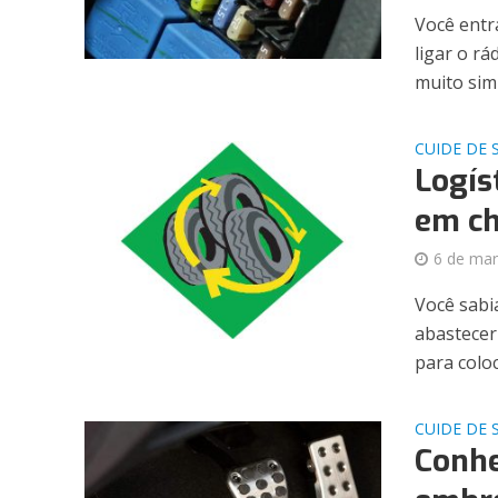
Você entr
ligar o r
muito simp
CUIDE DE 
Logís
em ch
6 de mar
Você sabi
abastecer
para coloc
CUIDE DE 
Conhe