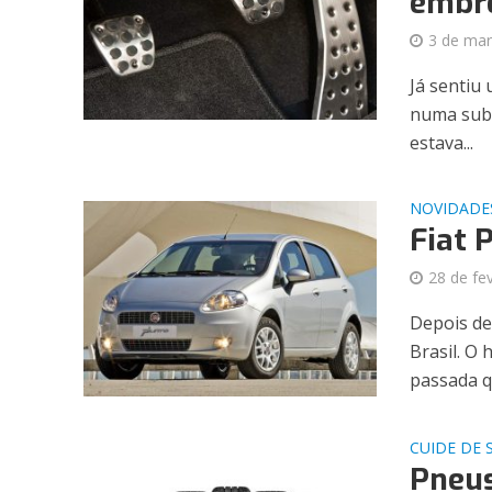
embr
3 de mar
Já sentiu
numa subi
estava...
NOVIDADE
Fiat 
28 de fe
Depois de
Brasil. O
passada q
CUIDE DE 
Pneu