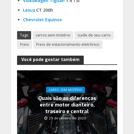
Volkswagen Tiguan
1.4 TSI
Lexus
CT 200h
Chevrolet Equinox
Tags
carros sem mistério
cuide de seu carro
Freio
Freio de estacionamento eletrônico
Você pode gostar também
CARRO SEM MISTÉRIO
Quais são as diferenças
entre motor dianteiro,
traseiro e central
29 de janeiro de 2020