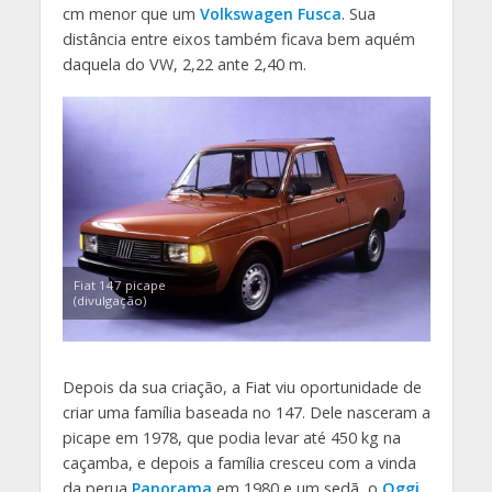
cm menor que um
Volkswagen Fusca
. Sua
distância entre eixos também ficava bem aquém
daquela do VW, 2,22 ante 2,40 m.
Fiat 147 picape
(divulgação)
Depois da sua criação, a Fiat viu oportunidade de
criar uma família baseada no 147. Dele nasceram a
picape em 1978, que podia levar até 450 kg na
caçamba, e depois a família cresceu com a vinda
da perua
Panorama
em 1980 e um sedã, o
Oggi