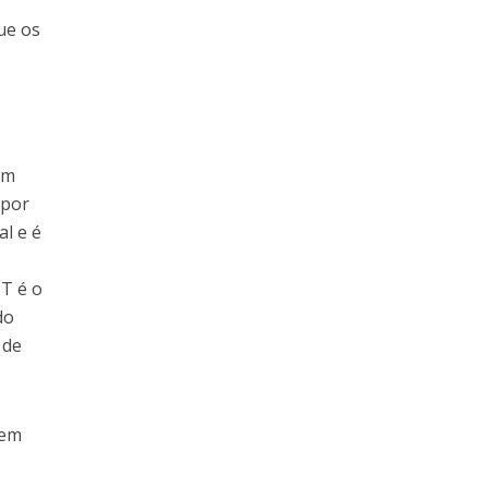
ue os
um
 por
al e é
 T é o
do
 de
 em