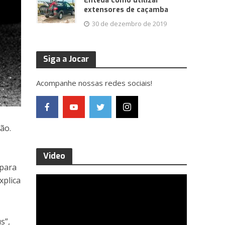
Enteda como utilizar
extensores de caçamba
30 de dezembro de 2019
Siga a Jocar
Acompanhe nossas redes sociais!
ão.
Video
 para
xplica
s”,