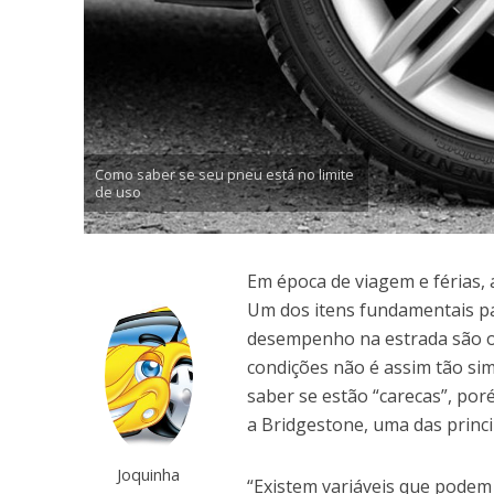
Como saber se seu pneu está no limite
de uso
Em época de viagem e férias,
Um dos itens fundamentais 
desempenho na estrada são os 
condições não é assim tão s
saber se estão “carecas”, po
a Bridgestone, uma das princi
Joquinha
“Existem variáveis que podem