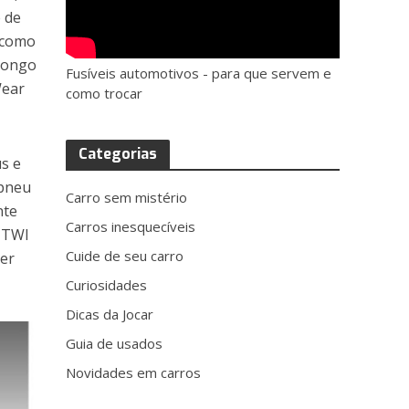
e de
a como
 longo
Fusíveis automotivos - para que servem e
Wear
como trocar
Categorias
us e
 pneu
Carro sem mistério
nte
Carros inesquecíveis
a TWI
Cuide de seu carro
ser
Curiosidades
Dicas da Jocar
Guia de usados
Novidades em carros