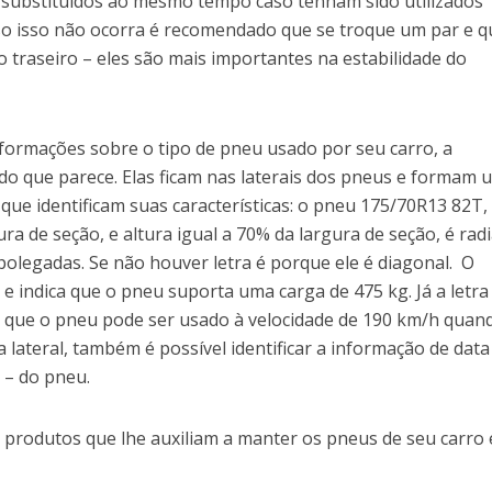
m substituídos ao mesmo tempo caso tenham sido utilizados
aso isso não ocorra é recomendado que se troque um par e q
 traseiro – eles são mais importantes na estabilidade do
nformações sobre o tipo de pneu usado por seu carro, a
 do que parece. Elas ficam nas laterais dos pneus e formam 
que identificam suas características: o pneu 175/70R13 82T,
a de seção, e altura igual a 70% da largura de seção, é radi
olegadas. Se não houver letra é porque ele é diagonal. O
 e indica que o pneu suporta uma carga de 475 kg. Já a letra
ca que o pneu pode ser usado à velocidade de 190 km/h quan
lateral, também é possível identificar a informação de data
e – do pneu.
s produtos que lhe auxiliam a manter os pneus de seu carro