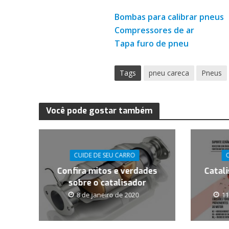
Bombas para calibrar pneus
Compressores de ar
Tapa furo de pneu
Tags
pneu careca
Pneus
Você pode gostar também
CUIDE DE SEU CARRO
Confira mitos e verdades
Catali
sobre o catalisador
8 de janeiro de 2020
11