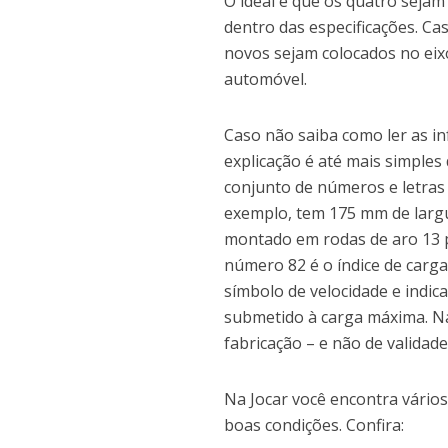
O ideal é que os quatro seja
dentro das especificações. C
novos sejam colocados no eixo
automóvel.
Caso não saiba como ler as i
explicação é até mais simples
conjunto de números e letras 
exemplo, tem 175 mm de largur
montado em rodas de aro 13 p
número 82 é o índice de carga
símbolo de velocidade e indi
submetido à carga máxima. Na 
fabricação – e não de validad
Na Jocar você encontra vário
boas condições. Confira: