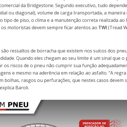
r comercial da Bridgestone. Segundo executivo, tudo depend
adial ou diagonal), volume de carga transportada, a maneir
 o tipo de piso, o clima e a manutenção correta realizada ao
so, os motoristas devem sempre ficar atentos ao
TWI
(Tread 
) são ressaltos de borracha que existem nos sulcos dos pne
idade. Quando eles chegam ao seu limite é um sinal que o
ar os riscos de o pneu não cumprir sua função adequadame
gens e mesmo na aderência em relação ao asfalto. “A regr
om bolhas, rasgos ou perfurações, que nestes casos devem 
xplica Baroli.