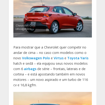
Chevrolet Onix
(divulgação)
Para mostrar que a Chevrolet quer competir no
andar de cima – no caso com modelos como o
novo
Volkswagen Polo
e
Virtus
e
Toyota Yaris
hatch e sedã – ela equipou seus novos modelos
com 6
airbags
de série – frontais, laterais e de
cortina – e está apostando também em novos
motores – um novo aspirado e um turbo de 116
cv e 16,8 kgfm.