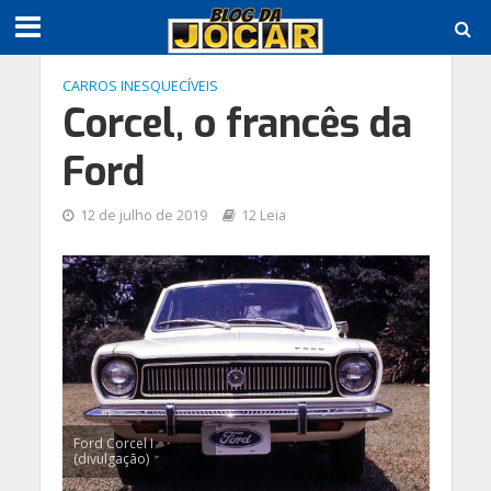
CARROS INESQUECÍVEIS
Corcel, o francês da
Ford
12 de julho de 2019
12 Leia
Ford Corcel I
(divulgação)