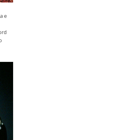
a e
ord
o