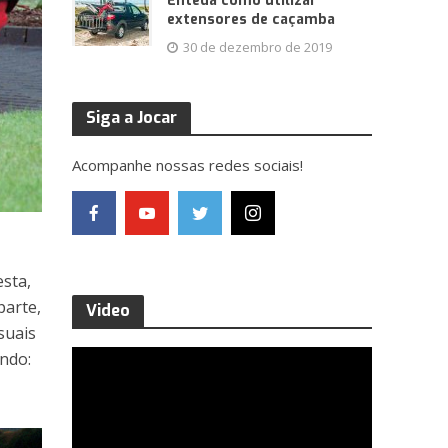
Enteda como utilizar
extensores de caçamba
30 de dezembro de 2019
Siga a Jocar
Acompanhe nossas redes sociais!
esta,
parte,
Video
suais
ndo: