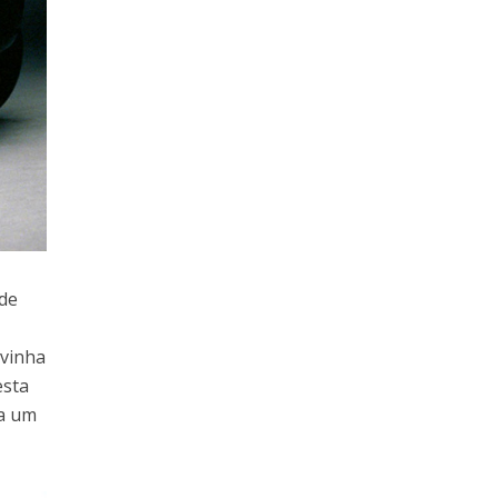
 de
 vinha
esta
ra um