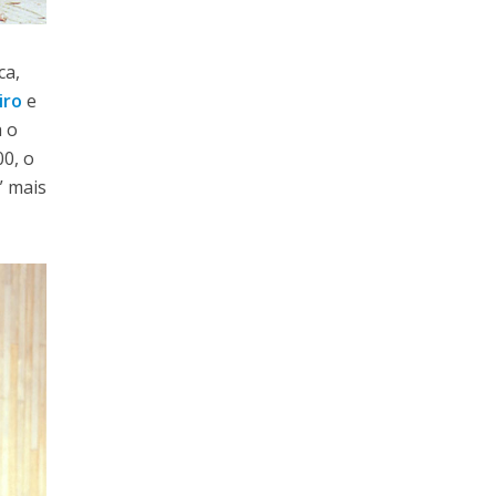
ca,
iro
e
a o
0, o
” mais