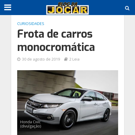
CURIOSIDADES
Frota de carros
monocromática
30 de agosto de 2019
2 Leia
Honda Civic
(divulgação)