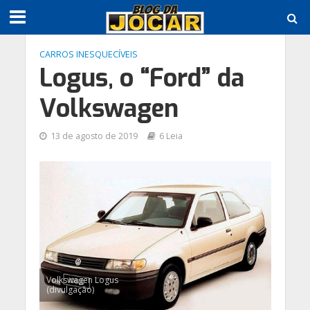
CARROS INESQUECÍVEIS
Logus, o “Ford” da
Volkswagen
13 de agosto de 2019
6 Leia
Volkswagen Logus
(divulgação)