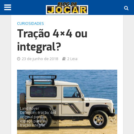
CURIOSIDADES
Tração 4×4 ou
integral?
23 de junho de 2018
2 Leia
Land Rover
Defender: tração 4x4
original perdeu
espaço para a
tração integral