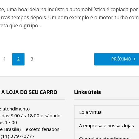
e, uma boa ideia na indústria automobilística é copiada por
rcas tempos depois. Um bom exemplo é o motor turbo com
reta que o grupo...
1
2
3
PRÓXIMO
 A LOJA DO SEU CARRO
Links úteis
e atendimento
Loja virtual
ª das 8:00 às 18:00 e sábado
às 17:00
A empresa e nossas lojas
e Brasília) – exceto feriados.
:
(11) 3797-0777
Central de atendimento