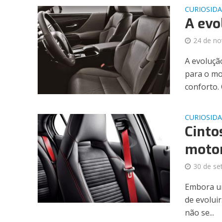
CURIOSID
A evo
24 de n
A evoluçã
para o mo
conforto. O
CURIOSID
Cinto
motor
30 de se
Embora um
de evolui
não se...