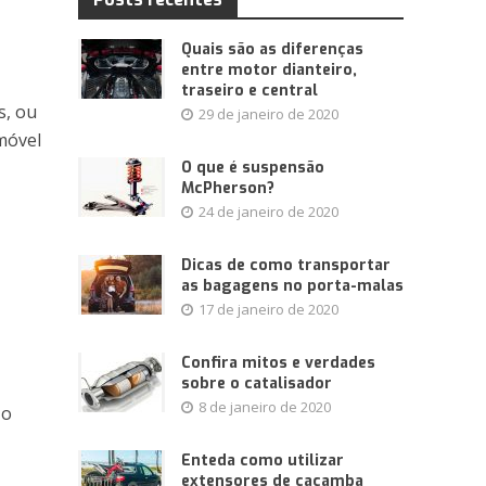
Quais são as diferenças
entre motor dianteiro,
traseiro e central
s, ou
29 de janeiro de 2020
móvel
O que é suspensão
McPherson?
24 de janeiro de 2020
Dicas de como transportar
as bagagens no porta-malas
17 de janeiro de 2020
Confira mitos e verdades
sobre o catalisador
8 de janeiro de 2020
 o
Enteda como utilizar
extensores de caçamba