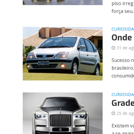
piso irre
força seu..
CURIOSID
Onde 
31 de ag
Sucesso n
brasileir
consumidor
CURIOSID
Grade
25 de ag
Existem vá
a se apai