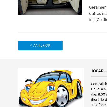
Geralment
outras ma
injeção di
ANTERIOR
JOCAR –
Central d
De 2ª a 6
das 8:00 
(horário d
Telefone