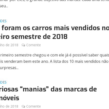
eu...
ADES
 foram os carros mais vendidos n
iro semestre de 2018
nho de 2018
Comente
primeiro semestre chegou e com ele já é possível saber quai
s venderam bem este ano. A lista dos 10 mais vendidos não
urpresas...
ADES
riosas “manias” das marcas de
móveis
nho de 2018
Comente