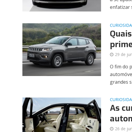
enfatizar s
CURIOSID
Quais
prime
29 de ju
O fim do 
automóvei
grandes s
CURIOSID
As cu
auto
26 de ju