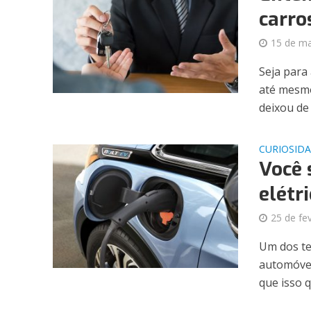
carro
15 de m
Seja para
até mesmo
deixou de 
CURIOSID
Você 
elétr
25 de fe
Um dos te
automóvei
que isso q