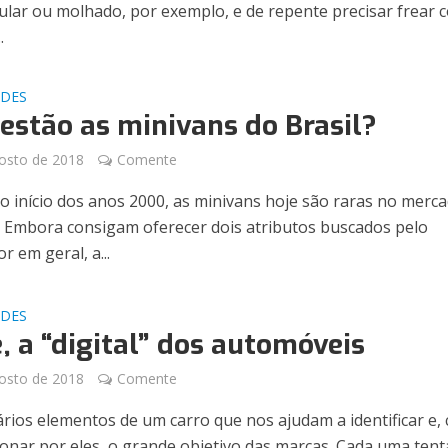
gular ou molhado, por exemplo, e de repente precisar frear 
.
ADES
estão as minivans do Brasil?
osto de 2018
Comente
o início dos anos 2000, as minivans hoje são raras no merc
o. Embora consigam oferecer dois atributos buscados pelo
 em geral, a...
ADES
, a “digital” dos automóveis
osto de 2018
Comente
rios elementos de um carro que nos ajudam a identificar e, 
xonar por eles, o grande objetivo das marcas. Cada uma tent