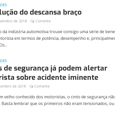
ADES
lução do descansa braço
ovembro de 2018
Comente
o da indústria automotiva trouxe consigo uma série de bene
torista em termos de potência, desempenho e, principalme
s...
ADES
s de segurança já podem alertar
ista sobre acidente iminente
tembro de 2018
Comente
 velho conhecido dos motoristas, o cinto de segurança nã
r. Basta lembrar que os primeiros não eram tensionados, ou 