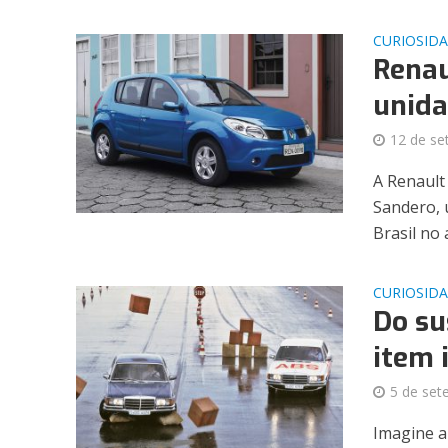
CURIOSID
Renau
unida
12 de se
A Renault
Sandero, 
Brasil no 
CURIOSID
Do su
item 
5 de set
Imagine a