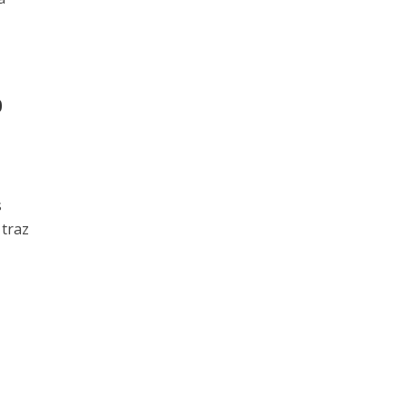
o
s
 traz