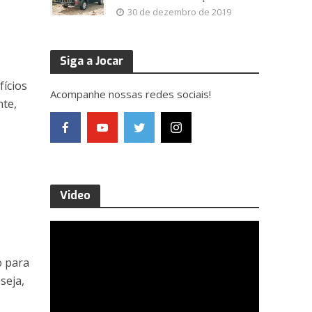
30 de dezembro de 2019
Siga a Jocar
fícios
Acompanhe nossas redes sociais!
nte,
Video
o para
seja,